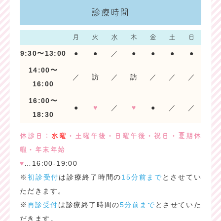
診療時間
月
火
水
木
金
土
日
9:30〜13:00
●
●
／
●
●
●
●
14:00〜
／
訪
／
訪
／
／
／
16:00
16:00〜
●
♥
／
♥
●
／
／
18:30
休診日：
水曜
・土曜午後・日曜午後・祝日・夏期休
暇・年末年始
♥
…16:00-19:00
※
初診受付
は診療終了時間の
15分前まで
とさせてい
ただきます。
※
再診受付
は診療終了時間の
5分前まで
とさせていた
だきます。