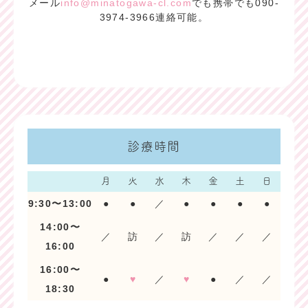
メール
info@minatogawa-cl.com
でも携帯でも090-
3974-3966連絡可能。
診療時間
月
火
水
木
金
土
日
9:30〜13:00
●
●
／
●
●
●
●
14:00〜
／
訪
／
訪
／
／
／
16:00
16:00〜
●
♥
／
♥
●
／
／
18:30