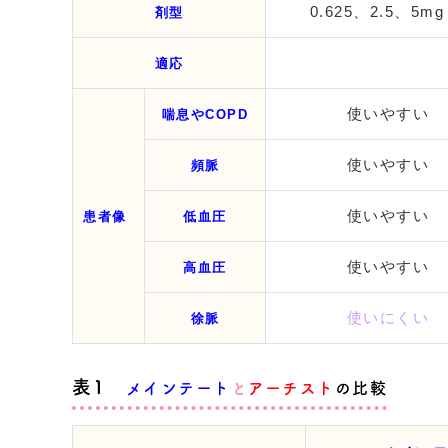
0.625、2.5、5mg
剤型
適応
使いやすい
喘息やCOPD
使いやすい
頻脈
使いやすい
患
者
像
低血圧
使いやすい
高血圧
使いにくい
徐脈
表1
メインテート
と
アーチスト
の比較