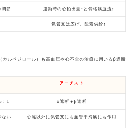
の調節
運動時の心拍出量
↑
と骨格筋血流
↑
気管支は広げ、酸素供給
↑
カルベジロール）も高血圧や心不全の治療に用いるβ遮断
アーチスト
5：1
α遮断＋β遮断
少ない
心臓以外に気管支にも血管平滑筋にも作用