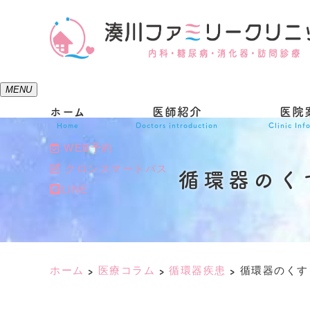
MENU
ホーム
医師紹介
医院
Home
Doctors introduction
Clinic Inf
WEB予約
クロンスマートパス
循環器のく
LINE
ホーム
医療コラム
循環器疾患
循環器のくす