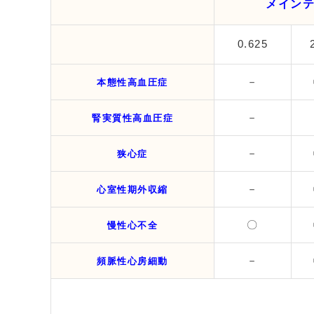
メイン
0.625
－
本態性高血圧症
－
腎実質性高血圧症
－
狭心症
－
心室性期外収縮
〇
慢性心不全
－
頻脈性心房細動