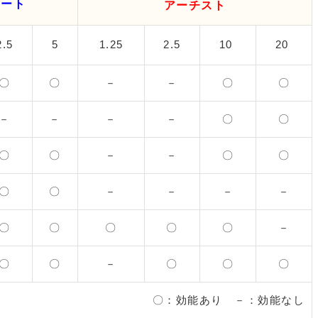
テート
アーチスト
2.5
5
1.25
2.5
10
20
〇
〇
－
－
〇
〇
－
－
－
－
〇
〇
〇
〇
－
－
〇
〇
〇
〇
－
－
－
－
〇
〇
〇
〇
〇
－
〇
〇
－
〇
〇
〇
〇：効能あり －：効能なし