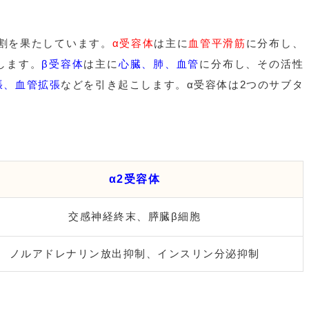
割を果たしています。
α受容体
は主に
血管平滑筋
に分布し、
します。
β受容体
は主に
心臓、肺、血管
に分布し、その活性
張、血管拡張
などを引き起こします。α受容体は2つのサブタ
。
α2受容体
交感神経終末、膵臓β細胞
ノルアドレナリン放出抑制、インスリン分泌抑制