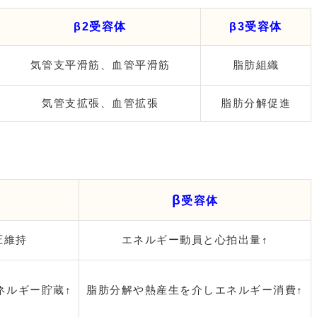
β2受容体
β3受容体
気管支平滑筋、血管平滑筋
脂肪組織
気管支拡張、血管拡張
脂肪分解促進
β
受容体
圧維持
エネルギー動員と心拍出量
↑
ネルギー貯蔵
↑
脂肪分解や熱産生を介しエネルギー消費
↑