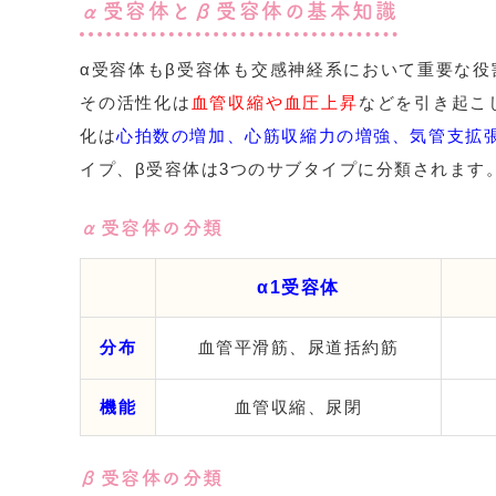
α受容体とβ受容体の基本知識
α受容体もβ受容体も交感神経系において重要な役
その活性化は
血管収縮や血圧上昇
などを引き起こ
化は
心拍数の増加、心筋収縮力の増強、気管支拡
イプ、β受容体は3つのサブタイプに分類されます
α受容体の分類
α1受容体
分布
血管平滑筋、尿道括約筋
機能
血管収縮、尿閉
β受容体の分類