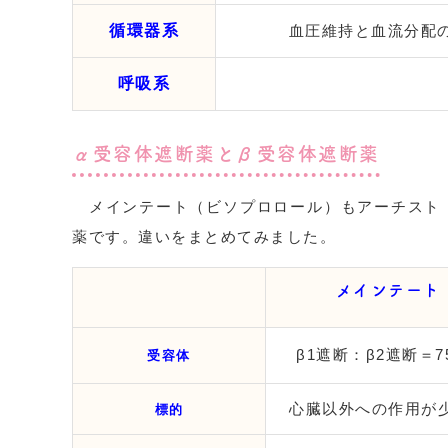
循環器系
血圧維持と血流分配
呼吸系
α受容体遮断薬とβ受容体遮断薬
メインテート（ビソプロロール）もアーチスト（
薬です。違いをまとめてみました。
メイン
テ
ート
β1遮断：β2遮断＝7
受容体
心臓以外への作用が
標的