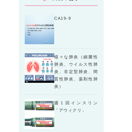
CA19-9
様々な肺炎（細菌性
肺炎、ウイルス性肺
炎、非定型肺炎、間
質性肺炎、薬剤性肺
炎）
週１回インスリン
「アウィクリ」