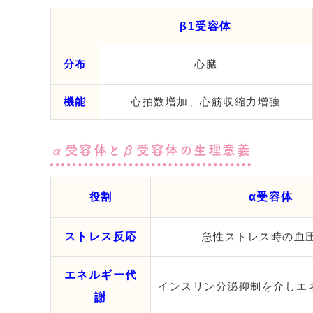
β1受容体
分布
心臓
機能
心拍数増加、心筋収縮力増強
α受容体とβ受容体の生理意義
役割
α受容体
ストレス反応
急性ストレス時の血
エネルギー代
インスリン分泌抑制を介しエ
謝