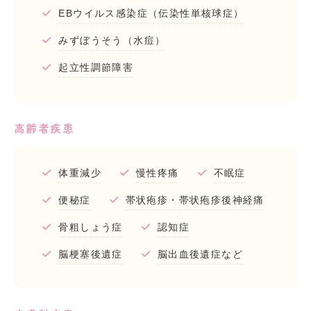
EBウイルス感染症（伝染性単核球症）
みずぼうそう（水痘）
起立性調節障害
高齢者疾患
体重減少
慢性疼痛
不眠症
便秘症
帯状疱疹・帯状疱疹後神経痛
骨粗しょう症
認知症
脳梗塞後遺症
脳出血後遺症など