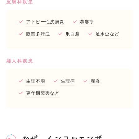
皮膚科疾患
アトピー性皮膚炎
蕁麻疹
腋窩多汗症
爪白癬
足水虫など
婦人科疾患
生理不順
生理痛
膣炎
更年期障害など
かぜ、インフルエンザ