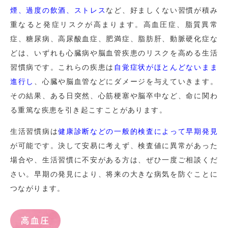
煙、過度の飲酒、ストレス
など、好ましくない習慣が積み
重なると発症リスクが高まります。高血圧症、脂質異常
症、糖尿病、高尿酸血症、肥満症、脂肪肝、動脈硬化症な
どは、いずれも心臓病や脳血管疾患のリスクを高める生活
習慣病です。これらの疾患は
自覚症状がほとんどないまま
進行し
、心臓や脳血管などにダメージを与えていきます。
その結果、ある日突然、心筋梗塞や脳卒中など、命に関わ
る重篤な疾患を引き起こすことがあります。
生活習慣病は
健康診断などの一般的検査によって早期発見
が可能です。決して安易に考えず、検査値に異常があった
場合や、生活習慣に不安がある方は、ぜひ一度ご相談くだ
さい。早期の発見により、将来の大きな病気を防ぐことに
つながります。
高血圧