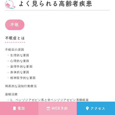
よく見られる高齢者疾患
不眠
不眠症とは
不眠症の原因
生理的な要因
心理的な要因
薬理学的な要因
身体的な要因
精神医学的な要因
簡易的な認知行動療法
薬物治療
1, ベンゾジアゼピン系と非ベンゾジアゼピン系睡眠薬
非ベンゾジアゼピン系睡眠薬の臨床での使い分けと処方のポイント
電話
WEB予約
アクセス
2, メラトニン受容体作動薬