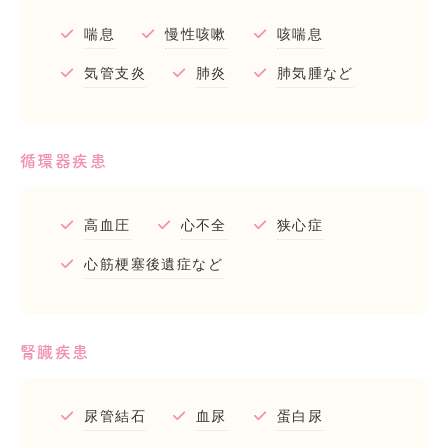
喘息
慢性咳嗽
咳喘息
気管支炎
肺炎
肺気腫など
循環器疾患
高血圧
心不全
狭心症
心筋梗塞後遺症など
腎臓疾患
尿管結石
血尿
蛋白尿