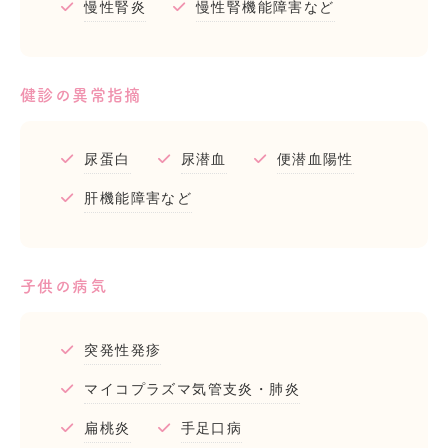
慢性腎炎
慢性腎機能障害など
健診の異常指摘
尿蛋白
尿潜血
便潜血陽性
肝機能障害など
子供の病気
突発性発疹
マイコプラズマ気管支炎・肺炎
扁桃炎
手足口病