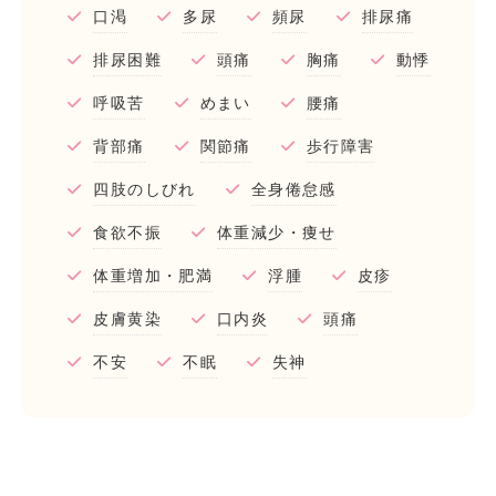
口渇
多尿
頻尿
排尿痛
排尿困難
頭痛
胸痛
動悸
呼吸苦
めまい
腰痛
背部痛
関節痛
歩行障害
四肢のしびれ
全身倦怠感
食欲不振
体重減少・痩せ
体重増加・肥満
浮腫
皮疹
皮膚黄染
口内炎
頭痛
不安
不眠
失神