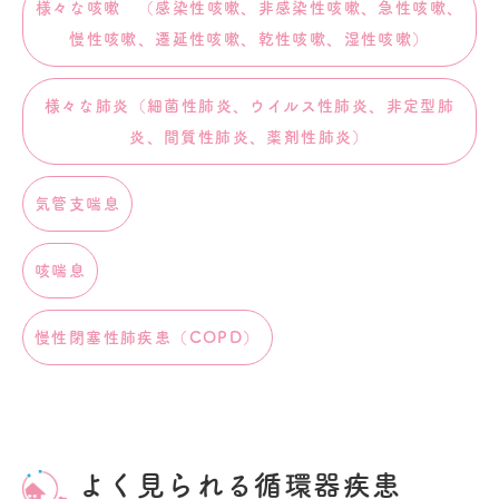
様々な咳嗽 （感染性咳嗽、非感染性咳嗽、急性咳嗽、
慢性咳嗽、遷延性咳嗽、乾性咳嗽、湿性咳嗽）
様々な肺炎（細菌性肺炎、ウイルス性肺炎、非定型肺
炎、間質性肺炎、薬剤性肺炎）
気管支喘息
咳喘息
慢性閉塞性肺疾患（COPD）
よく見られる循環器疾患