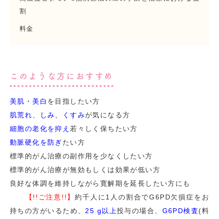
割
料金
このような方におすすめ
美肌・美白
を目指したい方
肌荒れ、しみ、くすみ
が気になる方
細胞の老化を抑え
若々しく保ちたい方
動脈硬化を防ぎ
たい方
標準的がん治療の副作用を少なくしたい方
標準的がん治療が無効もしくは効果が低い方
良好な体調を維持しながら寛解期を延長したい方にも
【!!ご注意!!】
約千人に
1
人の割合で
G6PD
欠損症をお
持ちの方がいるため、
25 g以上
投与の場合、
G6PD検査
(料