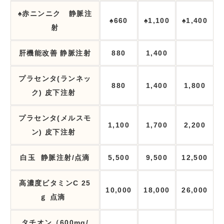
♠赤
ニンニク
静脈
注
♠
660
♠1,100
♠
1,400
射
肝機能改善
静脈
注射
880
1,400
プラセンタ
(
ランネッ
880
1,400
1,800
ク
)
皮下
注射
プラセンタ
(
メルスモ
1,100
1,700
2,200
ン
)
皮下
注射
白玉
静脈
注射
/
点滴
5,500
9,500
12,500
高濃度ビタミン
C 25
10,000
18,000
26,000
ｇ
点滴
タチオン（600mg/