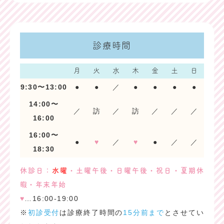
診療時間
月
火
水
木
金
土
日
9:30〜13:00
●
●
／
●
●
●
●
14:00〜
／
訪
／
訪
／
／
／
16:00
16:00〜
●
♥
／
♥
●
／
／
18:30
休診日：
水曜
・土曜午後・日曜午後・祝日・夏期休
暇・年末年始
♥
…16:00-19:00
※
初診受付
は診療終了時間の
15分前まで
とさせてい