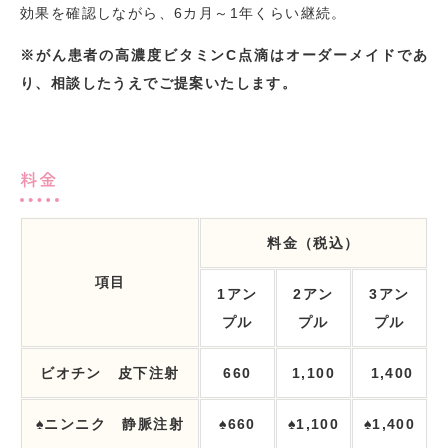
効果を確認しながら、6カ月～1年くらい継続。
※
がん患者の高濃度ビタミンC点滴はオーダーメイドであ
り、相談したうえでご提案いたします。
料金
料金（税込）
項目
1
アン
2
アン
3
アン
プル
プル
プル
ビオチン
皮下
注射
660
1,100
1,400
♠
ニンニク
静脈
注射
♠
660
♠1,100
♠
1,400